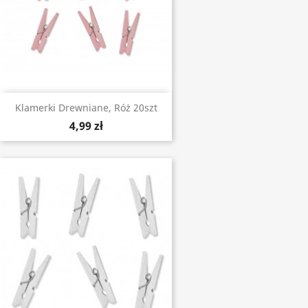
Klamerki Drewniane, Róż 20szt
4,99 zł