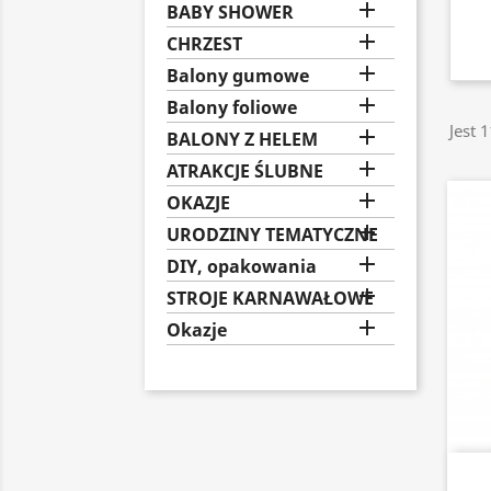

BABY SHOWER

CHRZEST

Balony gumowe

Balony foliowe
Jest 

BALONY Z HELEM

ATRAKCJE ŚLUBNE

OKAZJE

URODZINY TEMATYCZNE

DIY, opakowania

STROJE KARNAWAŁOWE

Okazje