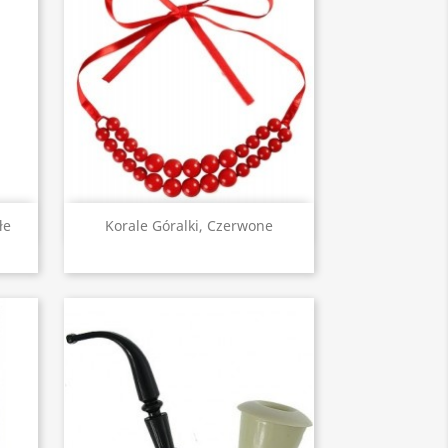
Szybki podgląd

łe
Korale Góralki, Czerwone