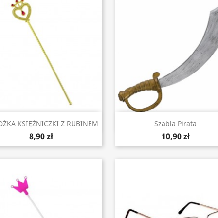
Szybki podgląd
Szybki podgląd


ŻKA KSIĘŻNICZKI Z RUBINEM
Szabla Pirata
8,90 zł
10,90 zł