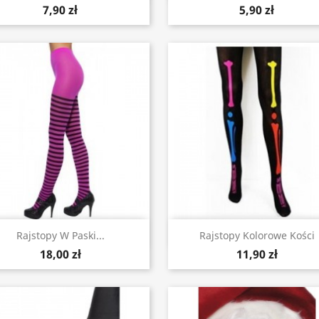
7,90 zł
5,90 zł
Szybki podgląd
Szybki podgląd


Rajstopy W Paski...
Rajstopy Kolorowe Kości
18,00 zł
11,90 zł