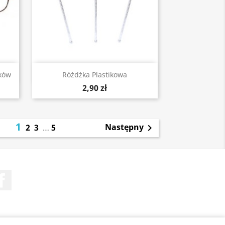
Szybki podgląd

ków
Różdżka Plastikowa
2,90 zł
1
Następny
2
3
…
5

Facebook