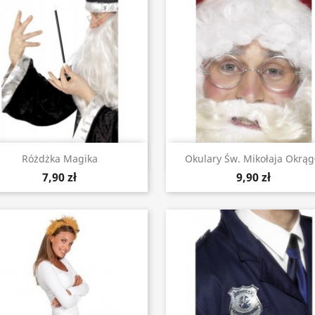
Szybki podgląd
Szybki podgląd


Różdżka Magika
Okulary Św. Mikołaja Okrąg
7,90 zł
9,90 zł