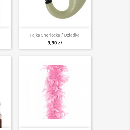
Szybki podgląd

Fajka Sherlocka / Dziadka
9,90 zł