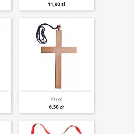
11,90 zł
Szybki podgląd

Krzyż
6,50 zł