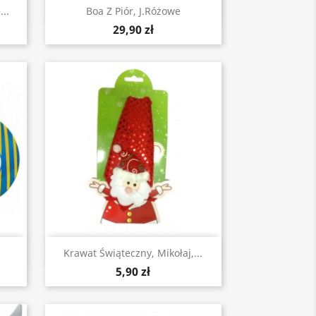
Szybki podgląd

..
Boa Z Piór, J.różowe
29,90 zł
Szybki podgląd

Krawat Świąteczny, Mikołaj,...
5,90 zł