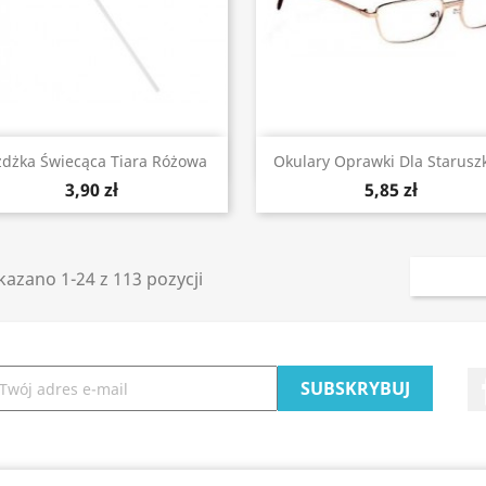
Szybki podgląd
Szybki podgląd


żdżka Świecąca Tiara Różowa
Okulary Oprawki Dla Starusz
3,90 zł
5,85 zł
azano 1-24 z 113 pozycji