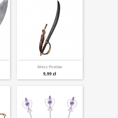
Szybki podgląd

Miecz Piratów
9,99 zł