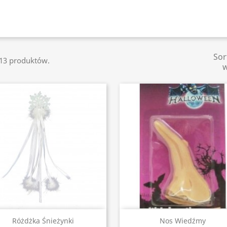
Sor
113 produktów.
Szybki podgląd
Szybki podgląd


Różdżka Śnieżynki
Nos Wiedźmy