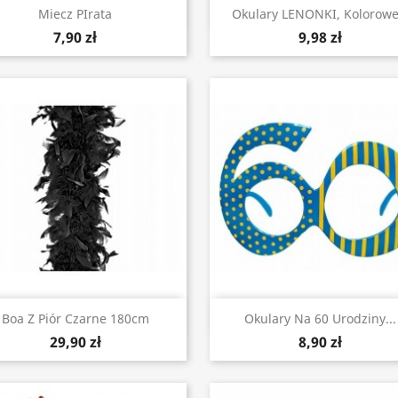
Szybki podgląd
Szybki podgląd


Miecz PIrata
Okulary LENONKI, Kolorowe.
7,90 zł
9,98 zł
Szybki podgląd
Szybki podgląd


Boa Z Piór Czarne 180cm
Okulary Na 60 Urodziny...
29,90 zł
8,90 zł