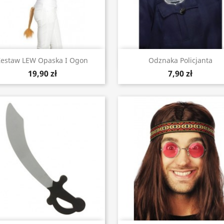
Szybki podgląd
Szybki podgląd


Zestaw LEW Opaska I Ogon
Odznaka Policjanta
19,90 zł
7,90 zł