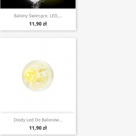
Balony Świecące, LED,...
11,90 zł
Diody Led Do Balonów...
11,90 zł