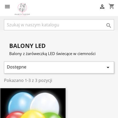
shopping_cart



BALONY LED
Balony z żaróweczką LED świecące w ciemności
Dostępne

Pokazano 1-3 z 3 pozycji