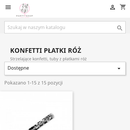
shopping_cart



KONFETTI PŁATKI RÓŻ
Strzelające konfetti, tuby z płatkami róż
Dostępne

Pokazano 1-15 z 15 pozycji