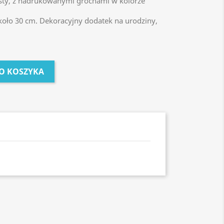
sty, z nadrukowanymi grochami w kolorze
ło 30 cm. Dekoracyjny dodatek na urodziny,
O KOSZYKA