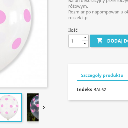
Balon dekoracyjny przeźroczy
różowym.
Rozmiar po napompowaniu oko
roczek itp.
Ilość

DODAJ D
Szczegóły produktu
Indeks
BAL62
