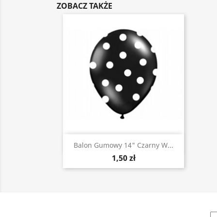
ZOBACZ TAKŻE
Szybki podgląd

Balon Gumowy 14" Czarny W...
1,50 zł