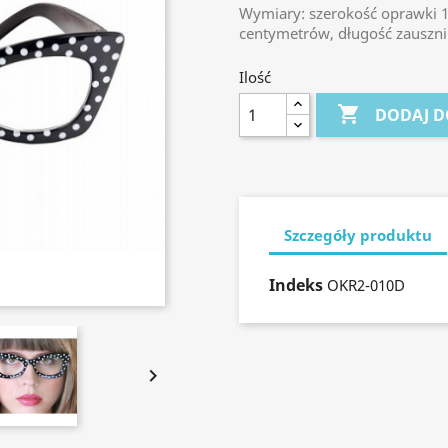
W
ymiary: szerokość oprawki 
centymetrów, długość zauszni
Ilość

DODAJ D
Szczegóły produktu
Indeks
OKR2-010D
