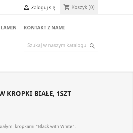
shopping_cart

Koszyk
(0)
Zaloguj się
ULAMIN
KONTAKT Z NAMI

 KROPKI BIAŁE, 1SZT
 białymi kropkami
"Black with White".