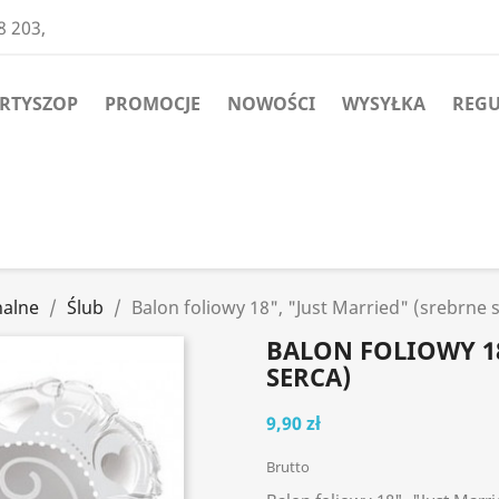
8 203,
ARTYSZOP
PROMOCJE
NOWOŚCI
WYSYŁKA
REG
nalne
Ślub
Balon foliowy 18", "Just Married" (srebrne 
BALON FOLIOWY 18
SERCA)
9,90 zł
Brutto