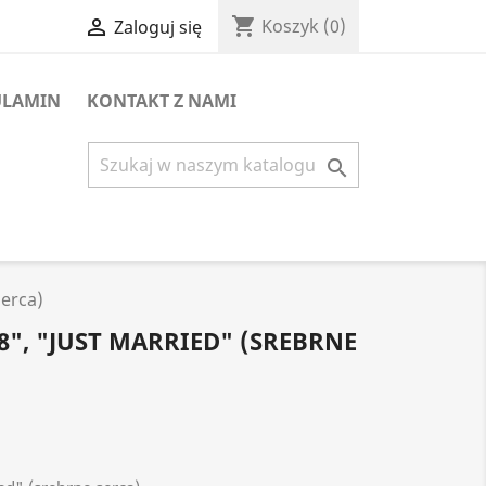
shopping_cart

Koszyk
(0)
Zaloguj się
ULAMIN
KONTAKT Z NAMI

serca)
", "JUST MARRIED" (SREBRNE