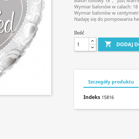
Balon foliowy 18", "Just Marri
Wymiar balonów w calach: 18
Wymiar balonów w centymetra
Nadaję się do pompowania h
Ilość

DODAJ D
Szczegóły produktu
Indeks
15816