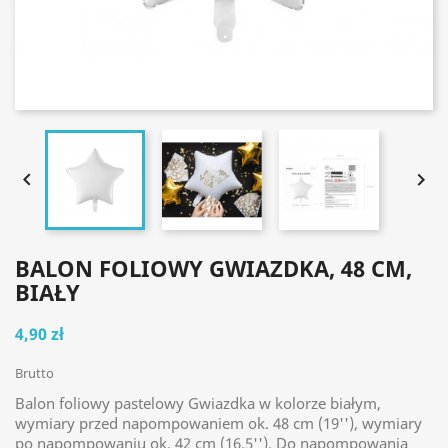


BALON FOLIOWY GWIAZDKA, 48 CM,
BIAŁY
4,90 zł
Brutto
Balon foliowy pastelowy Gwiazdka w kolorze białym,
wymiary przed napompowaniem ok. 48 cm (19''), wymiary
po napompowaniu ok. 42 cm (16.5''). Do napompowania