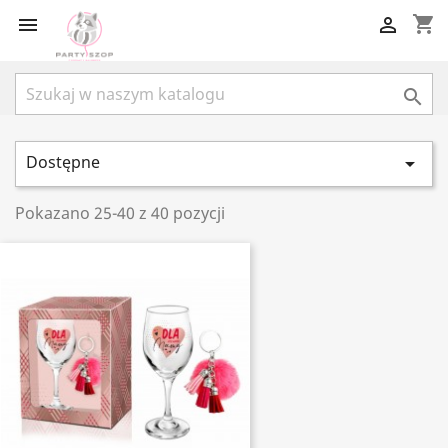
shopping_cart



Dostępne

Pokazano 25-40 z 40 pozycji