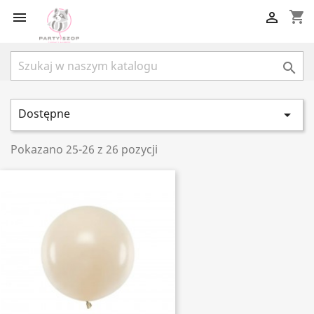
shopping_cart



Dostępne

Pokazano 25-26 z 26 pozycji