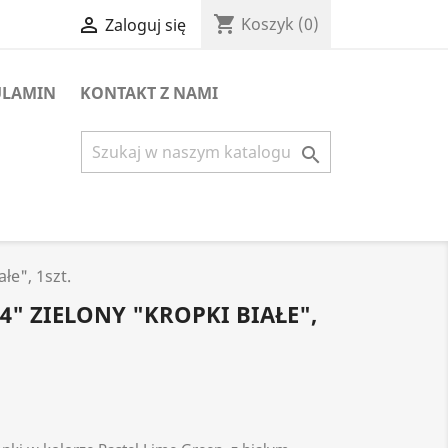
shopping_cart

Koszyk
(0)
Zaloguj się
ULAMIN
KONTAKT Z NAMI

łe", 1szt.
" ZIELONY "KROPKI BIAŁE",