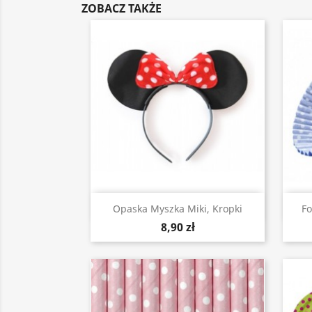
ZOBACZ TAKŻE
Szybki podgląd

Opaska Myszka Miki, Kropki
Fo
8,90 zł