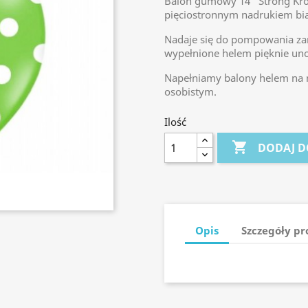
Balon gumowy 14" Strong Krop
pięciostronnym nadrukiem biał
Nadaje się do pompowania zar
wypełnione helem pięknie uno
Napełniamy balony helem na m
osobistym.
Ilość

DODAJ D
Opis
Szczegóły p