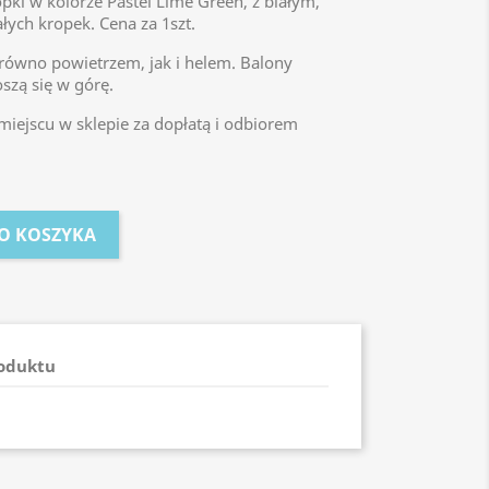
ki w kolorze Pastel Lime Green, z białym,
ych kropek. Cena za 1szt.
ówno powietrzem, jak i helem. Balony
szą się w górę.
iejscu w sklepie za dopłatą i odbiorem
O KOSZYKA
roduktu