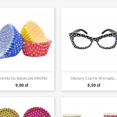
Szybki podgląd
Szybki podgląd


remki Do Babeczek KROPKI
Okulary Czarne W Kropki..
9,90 zł
8,50 zł