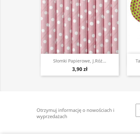
Szybki podgląd

Słomki Papierowe, J.róż...
Ta
3,90 zł
Otrzymuj informację o nowościach i
wyprzedażach